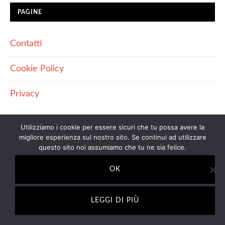
PAGINE
Contatti
Cookie Policy
Privacy
Utilizziamo i cookie per essere sicuri che tu possa avere la
migliore esperienza sul nostro sito. Se continui ad utilizzare
questo sito noi assumiamo che tu ne sia felice.
IL SITO PARTECIPA A PROGRAMMI DI AFFILIAZIONE
COME IL PROGRAMMA AFFILIAZIONE AMAZON EU, UN
PROGRAMMA DI AFFILIAZIONE CHE PERMETTE AI SITI
OK
WEB DI PERCEPIRE UNA COMMISSIONE PUBBLICITARIA
PUBBLICIZZANDO E FORNENDO LINK AL SITO
AMAZON.IT. IN QUALITÀ DI AFFILIATO AMAZON, IL
LEGGI DI PIÙ
PRESENTE SITO RICEVE UN GUADAGNO PER CIASCUN
ACQUISTO IDONEO.