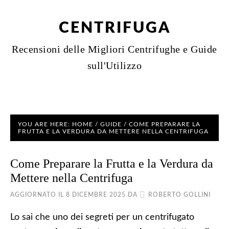
CENTRIFUGA
Recensioni delle Migliori Centrifughe e Guide
sull'Utilizzo
YOU ARE HERE:
HOME
/
GUIDE
/
COME PREPARARE LA
FRUTTA E LA VERDURA DA METTERE NELLA CENTRIFUGA
Come Preparare la Frutta e la Verdura da
Mettere nella Centrifuga
AGGIORNATO IL
8 DICEMBRE 2025
DA
ROBERTO GOLLINI
Lo sai che uno dei segreti per un centrifugato