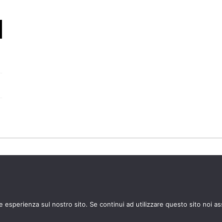
LIAZIONE COME IL PROGRAMMA AFFILIAZIONE AMAZON EU, UN PRO
 PUBBLICITARIA PUBBLICIZZANDO E FORNENDO LINK AL SITO AMAZ
PRESENTE SITO RICEVE UN GUADAGNO PER CIASCUN ACQUISTO IDO
re esperienza sul nostro sito. Se continui ad utilizzare questo sito noi a