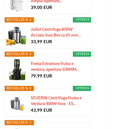
Ampia Apertura...
39,00 EUR
BESTSELLER N. 2
OFFERTA
Juilist Centrifuga 800W
Acciaio Inox Bocca 65 mm...
33,99 EUR
BESTSELLER N. 3
OFFERTA
Fretta Estrattore frutta e
verdura, apertura 108MM...
79,99 EUR
BESTSELLER N. 4
OFFERTA
SEVERIN Centrifuga Frutta e
Verdura 400W Inox - ES...
43,99 EUR
BESTSELLER N. 5