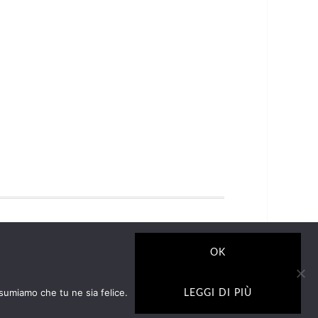
GRAMMA DI AFFILIAZIONE CHE PERMETTE AI
ON.IT. IN QUALITÀ DI AFFILIATO AMAZON,
OK
NEO.
ssumiamo che tu ne sia felice.
LEGGI DI PIÙ