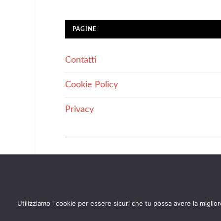
PAGINE
Contatti
Cookie Policy
Privacy
IL SITO PARTECIPA A PROGRAMMI DI AFFI
SITI WEB DI PERCEPIRE UNA COMMISSIONE
IL 
Utilizziamo i cookie per essere sicuri che tu possa avere la miglio