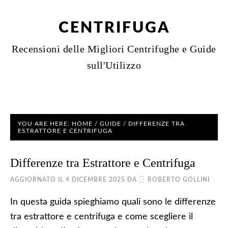
CENTRIFUGA
Recensioni delle Migliori Centrifughe e Guide
sull'Utilizzo
YOU ARE HERE:
HOME
/
GUIDE
/
DIFFERENZE TRA
ESTRATTORE E CENTRIFUGA
Differenze tra Estrattore e Centrifuga
AGGIORNATO IL
4 DICEMBRE 2025
DA
ROBERTO GOLLINI
In questa guida spieghiamo quali sono le differenze
tra estrattore e centrifuga e come scegliere il