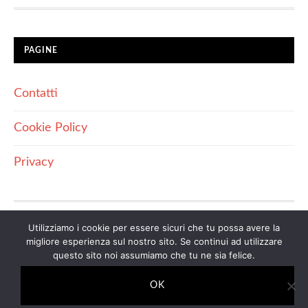
PAGINE
Contatti
Cookie Policy
Privacy
Utilizziamo i cookie per essere sicuri che tu possa avere la
IL SITO PARTECIPA A PROGRAMMI DI AFFILIAZIONE
migliore esperienza sul nostro sito. Se continui ad utilizzare
COME IL PROGRAMMA AFFILIAZIONE AMAZON EU, UN
questo sito noi assumiamo che tu ne sia felice.
PROGRAMMA DI AFFILIAZIONE CHE PERMETTE AI SITI
WEB DI PERCEPIRE UNA COMMISSIONE PUBBLICITARIA
OK
PUBBLICIZZANDO E FORNENDO LINK AL SITO
AMAZON.IT. IN QUALITÀ DI AFFILIATO AMAZON, IL