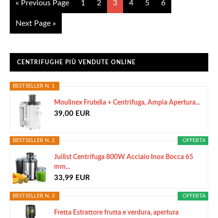
« Previous Page
1
2
3
4
5
6
Next Page »
CENTRIFUGHE PIÙ VENDUTE ONLINE
BESTSELLER N. 1
Moulinex Frutelia + Centrifuga, Ampia Apertura...
39,00 EUR
BESTSELLER N. 2
OFFERTA
Juilist Centrifuga 800W Acciaio Inox Bocca 65
mm...
33,99 EUR
BESTSELLER N. 3
OFFERTA
Fretta Estrattore frutta e verdura, apertura