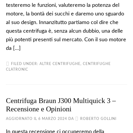
testeremo le funzioni, valuteremo la potenza del
motore, la bontà dei succhi e daremo uno sguardo
al suo design. Innanzitutto partiamo col dire che
questa centrifuga è, senza alcun dubbio, una delle
più potenti presenti sul mercato. Con il suo motore
da […]
FILED UNDER:
ALTRE CENTRIFUGHE
,
CENTRIFUGHE
CLATRONIC
Centrifuga Braun J300 Multiquick 3 –
Recensione e Opinioni
AGGIORNATO IL
6 MARZO 2024
DA
ROBERTO GOLLINI
In questa recensione ci occuperemo della